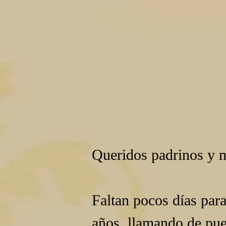
Queridos padrinos y 
Faltan pocos días par
años, llamando de puer