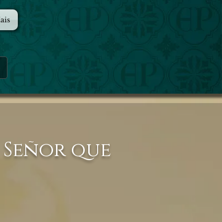
ais
 Señor que