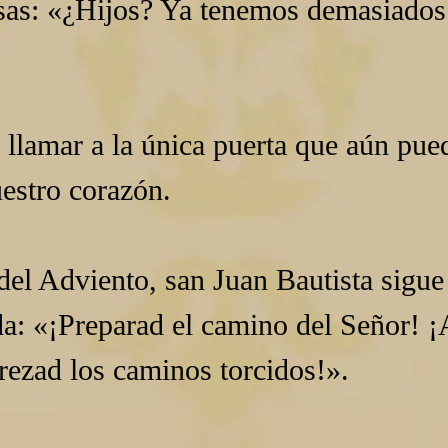
sas: «¿Hijos? Ya tenemos demasiados
a llamar a la única puerta que aún pue
uestro corazón.
del Adviento, san Juan Bautista sigue
da: «¡Preparad el camino del Señor! ¡
erezad los caminos torcidos!».