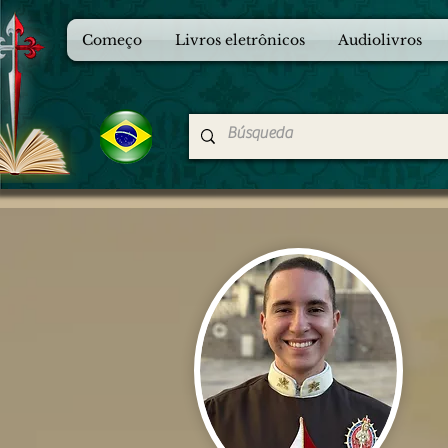
Começo
Livros eletrônicos
Audiolivros