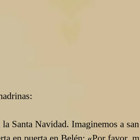
madrinas:
a la Santa Navidad. Imaginemos a san 
ta en puerta en Belén: «Por favor, mi