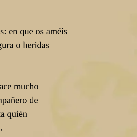
s: en que os améis 
ura o heridas 
hace mucho 
mpañero de 
a quién 
.