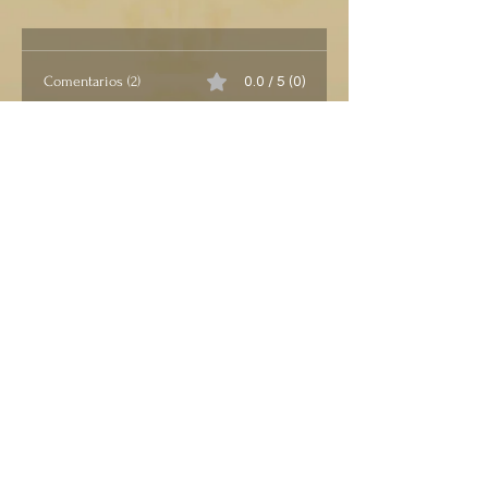
Comentarios (2)
0.0 / 5 (0)
Escriba un comentario.
Mais recente
Maru Laredo
06 de mar.
Que interesante para tener el 
conocimiento veraz de lo que es la 
indulgencia.
Curtir
Responder
Edmundo Luis Lingow Rodríguez
07 de nov. de 2025