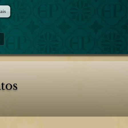
ais
tos