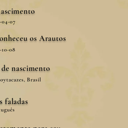
nascimento
-04-07
conheceu os Arautos
-10-08
s de nascimento
ytacazes, Brasil
s faladas
tuguês