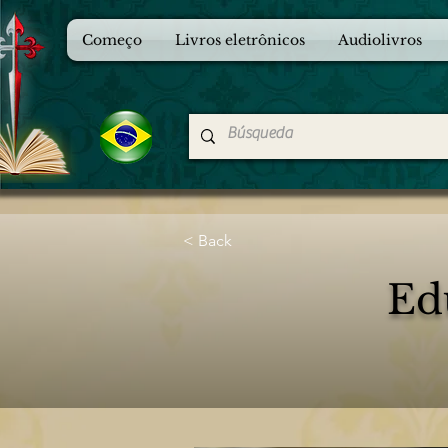
Começo
Livros eletrônicos
Audiolivros
< Back
Ed