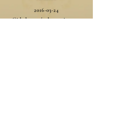
2016-03-24
Cidade e país de nascimento
Campo Grande, Brasil
Línguas faladas
Francês, Português
Para escrever diretamente para
seu afilhado(a), envie um e-
mail
clicando aqui ✉️
. Não se
esqueça de incluir o nome
dele(a) no assunto do e-mail.
Ou copie este endereço de e-
mail:
afilhados@arautos.org.br