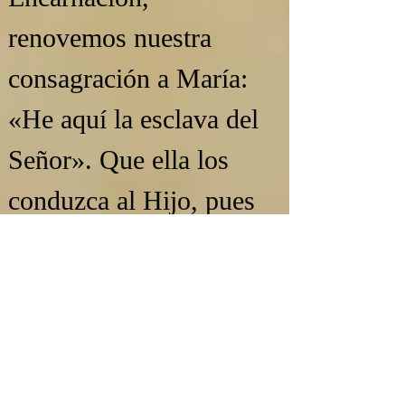
renovemos nuestra 
consagración a María: 
«He aquí la esclava del 
Señor». Que ella los 
conduzca al Hijo, pues 
todo viene por María, 
todo vuelve a Dios por 
María. Y que, un día, en 
el Cielo, puedan 
acercarse a ella y 