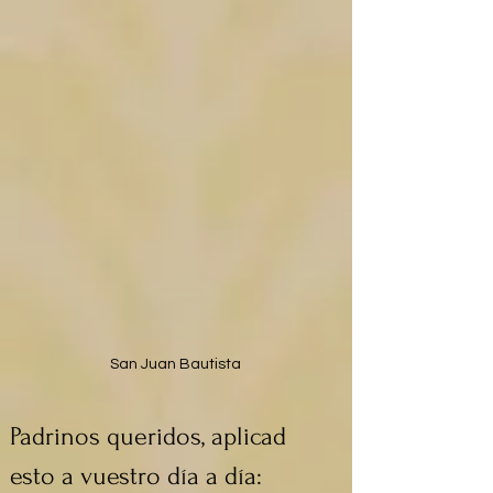
San Juan Bautista
Padrinos queridos, aplicad 
esto a vuestro día a día: