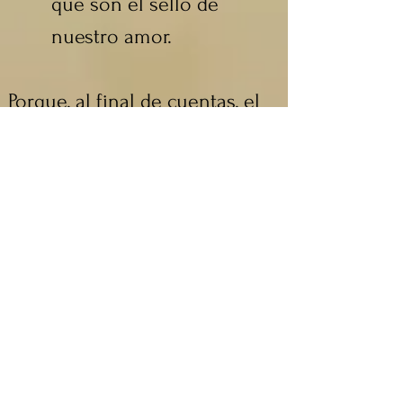
que son el sello de 
nuestro amor.
Porque, al final de cuentas, el 
mundo puede olvidar nuestro 
nombre, pero Dios nunca 
olvida el nombre de aquellos 
que lucharon el buen 
combate.
San Juan Bautista, danos tu 
fortaleza. Virgen María, Madre 
y Reina, enséñanos a decir tu 