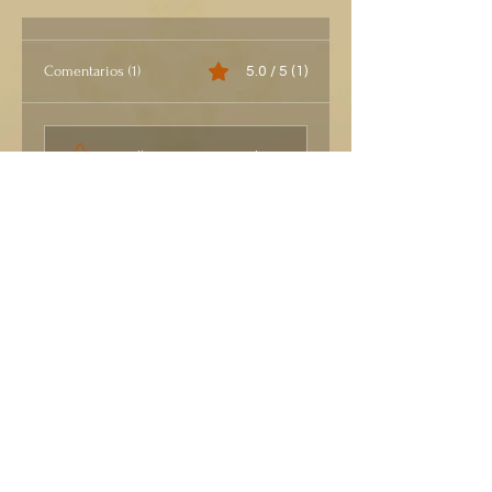
Comentarios (1)
5.0 / 5 (1)
Escribe un comentario
Lo más nuevo
Maria del Carmen
03 jun
Obtuvo 5 de 5 estrellas.
Gracias  a Dios por recordarnos la  
importancia del gran amor que el 
señor Jesús hizo por salvarnos a 
todos y aun lo sigue haciendo 
bendiciones!
Me gusta
Responder