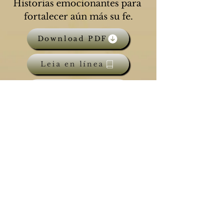
Historias emocionantes para 
fortalecer aún más su fe.
Download PDF
Leia en línea
Audiobook
Comentarios
0.0 / 5 (0)
Escriba un comentario.