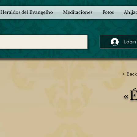
 Heraldos del Evangelho
Meditaciones
Fotos
Ahija
Login
< Back
«É