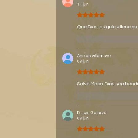
11 jun
Obtuvo 5 de 5 estrellas.
Que Dios los guíe y llene s
Me gusta
Respond
Anolan villarnovo
09 jun
Obtuvo 5 de 5 estrellas.
Salve Maria  Dios sea bendi
Me gusta
Respond
D. Luis Galarza
09 jun
Obtuvo 5 de 5 estrellas.