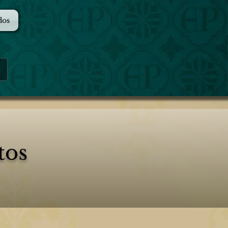
dos
tos