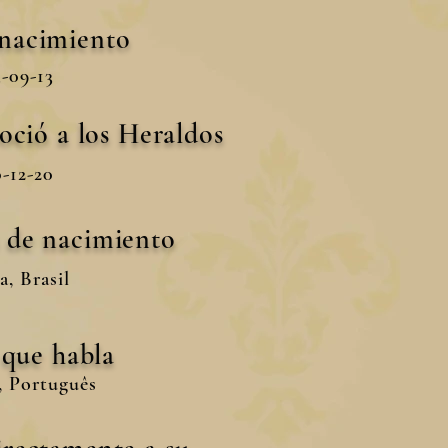
 nacimiento
-09-13
oció a los Heraldos
-12-20
s de nacimiento
a, Brasil
 que habla
, Português