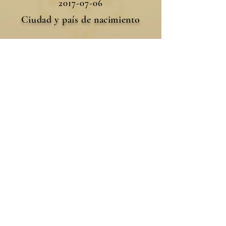
2017-07-06
Ciudad y país de nacimiento
Houston, EUA
Idiomas que habla
Espanhol, Francês, Inglês,
Português
Para escribir directamente a su
ahijado(a), envíe un correo
electrónico a él haciendo
clic
aquí ✉️
. No olvide poner su
nombre en el asunto del correo
electrónico. O copie este
correo electrónico:
afilhados@arautos.org.br