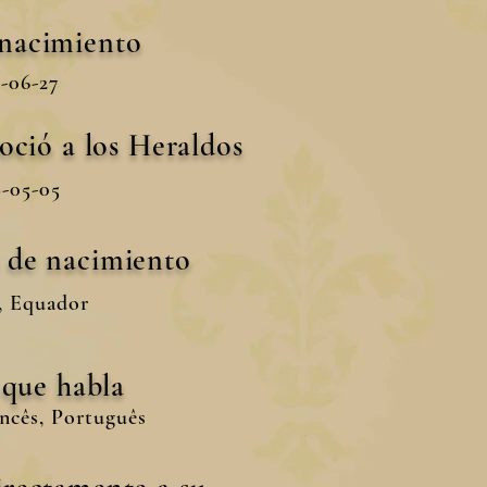
 nacimiento
-06-27
oció a los Heraldos
-05-05
s de nacimiento
, Equador
 que habla
ncês, Português