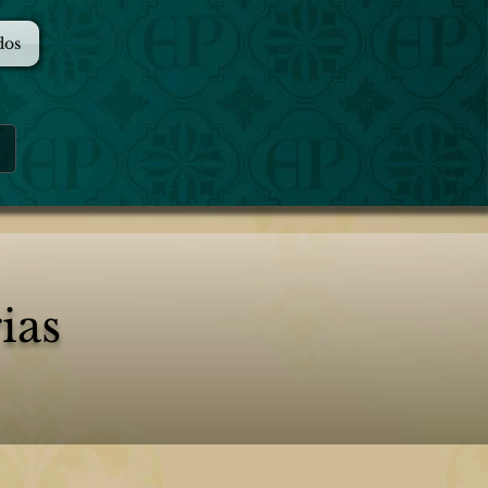
dos
ias