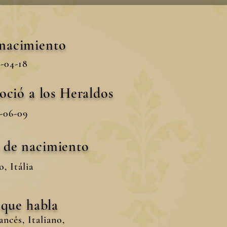
 nacimiento
-04-18
oció a los Heraldos
-06-09
s de nacimiento
, Itália
 que habla
ncês, Italiano,